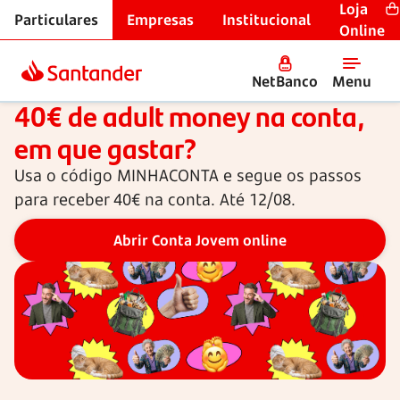
Loja
Particulares
Empresas
Institucional
Início
Online
NetBanco
Menu
Conta Jovem entre 18 e 26 anos
40€ de adult money na conta,
em que gastar?
Usa o código
MINHACONTA
e segue os passos
para receber 40€ na conta. Até 12/08.