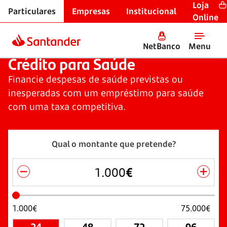
Loja
Particulares
Empresas
Institucional
Crédito Pessoal
Online
NetBanco
Menu
Crédito para Saúde
Crédito para Saúde
Financie despesas de saúde previstas ou
inesperadas com um empréstimo para saúde
com uma taxa competitiva.
Qual o montante que pretende?
€
1.000
€
75.000
€