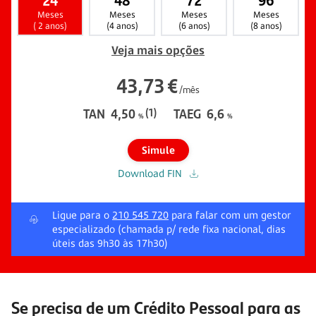
24
48
72
96
Meses
Meses
Meses
Meses
( 2 anos)
(4 anos)
(6 anos)
(8 anos)
Veja mais opções
43,73
€
/mês
TAN
4,50
(1)
TAEG
6,6
%
%
Simule
Download FIN
Ligue para o
210 545 720
para falar com um gestor
especializado (chamada p/ rede fixa nacional, dias
úteis das 9h30 às 17h30)
Se precisa de um Crédito Pessoal para as