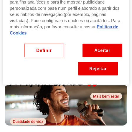
de
72 anos
de idade dos titulares no
para fins analíticos e para lhe mostrar publicidade
personalizada com base num perfil elaborado a partir dos
final do prazo.
seus hábitos de navegação (por exemplo, páginas
visitadas). Pode configurar os cookies ou aceitá-los. Para
Para si ou para a sua família
mais informação, por favor consulte a nossa
Politica de
Quem contrata o empréstimo não tem
Cookies
de ser a pessoa que vai beneficiar dos
serviços de saúde.
Definir
Aceitar
Rejeitar