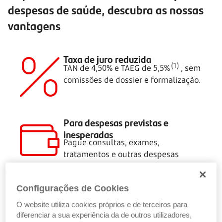
despesas de saúde, descubra as nossas
vantagens
Taxa de juro reduzida
(1)
TAN de 4,50%
e TAEG de
5,5%
, sem
comissões de dossier e formalização.
Para despesas previstas e
inesperadas
Pague consultas, exames,
tratamentos e outras despesas
médicas.
Configurações de Cookies
Prazo de pagamento flexível
Pode pedir de 1.000€ a 75.000€ e
O website utiliza cookies próprios e de terceiros para
pagar entre 24
e 96 meses
, com limite
diferenciar a sua experiência da de outros utilizadores,