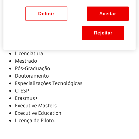
Definir
Aceitar
Seja em Portugal ou no estrangeiro,
público ou privado, pode financiar:
Rejeitar
Licenciatura
Mestrado
Pós-Graduação
Doutoramento
Especializações Tecnológicas
CTESP
Erasmus+
Executive Masters
Executive Education
Licença de Piloto.