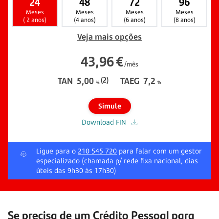
24
48
72
96
Meses
Meses
Meses
Meses
( 2 anos)
(4 anos)
(6 anos)
(8 anos)
Veja mais opções
43,96
€
/mês
TAN
5,00
(2)
TAEG
7,2
%
%
Simule
Download FIN
Ligue para o
210 545 720
para falar com um gestor
especializado (chamada p/ rede fixa nacional, dias
úteis das 9h30 às 17h30)
Se precisa de um Crédito Pessoal para