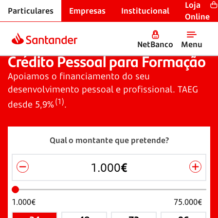
Loja
Particulares
Empresas
Institucional
Crédito Pessoal
Online
NetBanco
Menu
Crédito Pessoal para Formação
Crédito Pessoal para Formação
Apoiamos o financiamento do seu
desenvolvimento pessoal e profissional. TAEG
(1)
desde
5,9%
.
Qual o montante que pretende?
€
1.000
€
75.000
€