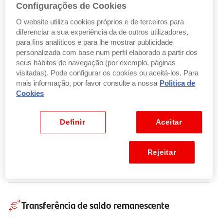
Configurações de Cookies
O website utiliza cookies próprios e de terceiros para
Transferências a crédito recorrentes
diferenciar a sua experiência da de outros utilizadores,
para fins analíticos e para lhe mostrar publicidade
personalizada com base num perfil elaborado a partir dos
de que é beneficiário
seus hábitos de navegação (por exemplo, páginas
visitadas). Pode configurar os cookies ou aceitá-los. Para
mais informação, por favor consulte a nossa
Politica de
Cookies
Ordens de transferência permanentes
Definir
Aceitar
Autorizações de débitos diretos
Rejeitar
Transferência de saldo remanescente