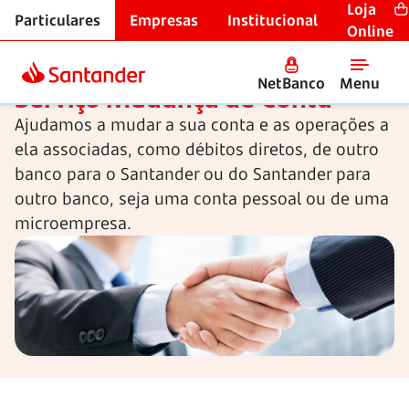
Loja
Particulares
Empresas
Institucional
Contas à ordem
Online
NetBanco
Menu
Serviço Mudança de Conta
Ajudamos a mudar a sua conta e as operações a
ela associadas, como débitos diretos, de outro
banco para o Santander ou do Santander para
outro banco, seja uma conta pessoal ou de uma
microempresa.