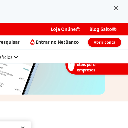
Fechar
Loja Online
Blog Salto
Pesquisar
Entrar no NetBanco
Abrir conta
fícios
Dicas
úteis para
empresas