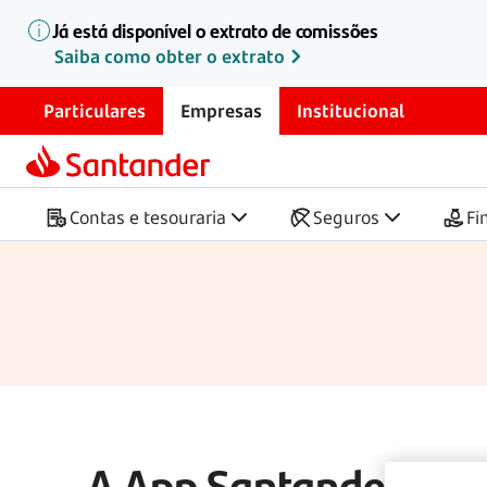
Já está disponível o extrato de comissões
Início
App Santander Empresas
Saiba como obter o extrato
App Santander Em
Particulares
Empresas
Institucional
A gestão das contas da sua empre
sempre que precisar, com segura
Contas e tesouraria
Seguros
Fi
A App Santander Empr