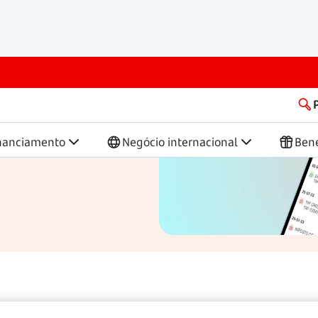
presas
sa onde quiser e
nça.
nanciamento
Negócio internacional
Bene
esas pode ajudar a...