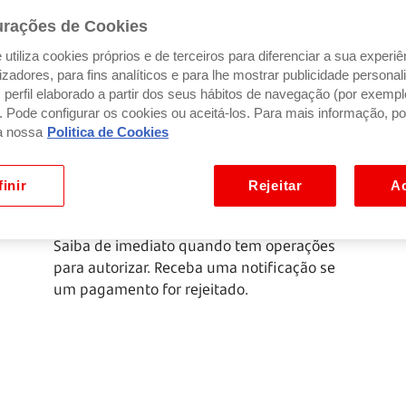
urações de Cookies
utiliza cookies próprios e de terceiros para diferenciar a sua experiê
ilizadores, para fins analíticos e para lhe mostrar publicidade person
perfil elaborado a partir dos seus hábitos de navegação (por exempl
). Pode configurar os cookies ou aceitá-los. Para mais informação, po
a nossa
Politica de Cookies
Autorizar operações e
inir
Rejeitar
Ac
verificar pagamentos
Saiba de imediato quando tem operações
para autorizar. Receba uma notificação se
um pagamento for rejeitado.