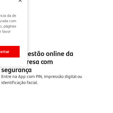
ncia da de
alizada com
o, páginas
r favor
Fazer a gestão online da
eitar
sua empresa com
segurança
Entre na App com PIN, impressão digital ou
identificação facial.