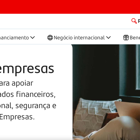
nanciamento
Negócio internacional
Bene
empresas
ara apoiar
dos financeiros,
onal, segurança e
 Empresas.