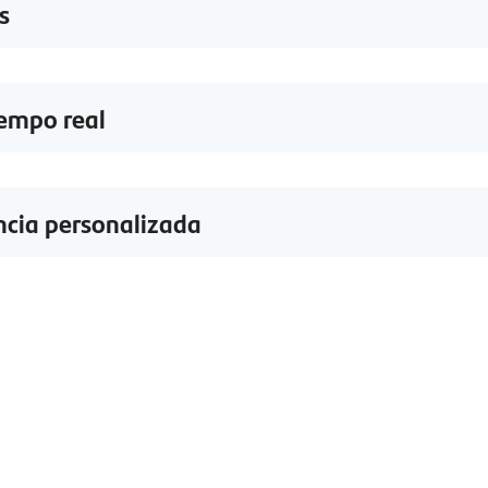
s
empo real
ncia personalizada