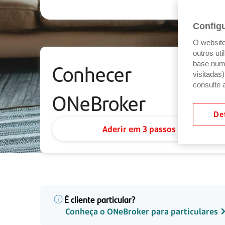
Config
O website 
outros ut
Conhecer
base num 
visitadas
consulte 
ONeBroker
Def
Aderir em 3 passos
É cliente particular?
Conheça o ONeBroker para particulares