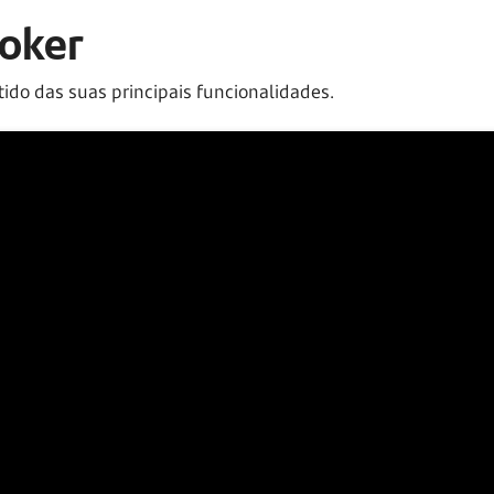
roker
ido das suas principais funcionalidades.