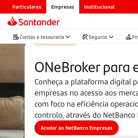
Particulares
Empresas
Institucional
Início
ONeBroker para empresas
Contas e tesouraria
Seguros
Fi
Bolsa e mercados
ONeBroker para 
Conheça a plataforma digital p
empresas no acesso aos merca
com foco na eficiência operaci
controlo, através do NetBanco
Aceder ao NetBanco Empresas