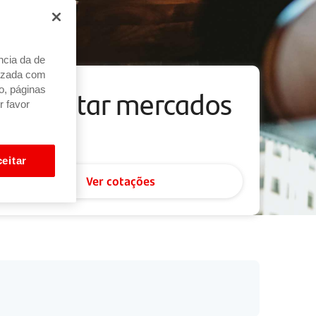
ncia da de
alizada com
Consultar mercados
o, páginas
r favor
eitar
Ver cotações