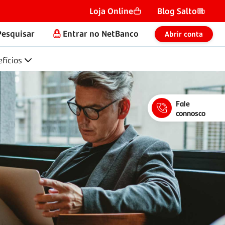
Loja Online
Blog Salto
Pesquisar
Entrar no NetBanco
Abrir conta
fícios
Fale
connosco