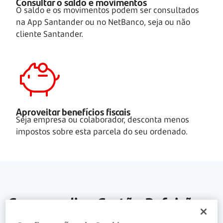
Consultar o saldo e movimentos
O saldo e os movimentos podem ser consultados
na App Santander ou no NetBanco, seja ou não
cliente Santander.
Aproveitar benefícios fiscais
Seja empresa ou colaborador, desconta menos
impostos sobre esta parcela do seu ordenado.
Como pedir o Cartão Refeição
Saiba como pode pedir um ou vários cartões