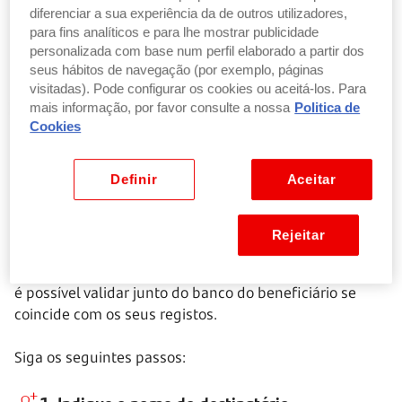
confirme os dados
diferenciar a sua experiência da de outros utilizadores,
para fins analíticos e para lhe mostrar publicidade
personalizada com base num perfil elaborado a partir dos
seus hábitos de navegação (por exemplo, páginas
visitadas). Pode configurar os cookies ou aceitá-los. Para
Dúvidas? Ler perguntas e respostas
mais informação, por favor consulte a nossa
Politica de
Cookies
Como posso validar um destinatário no
Definir
Aceitar
Espaço SEPA?
Rejeitar
Com o
Verification of Payee (VOP)
, sempre que se
insere o nome do destinatário numa transferência SEPA
é possível validar junto do banco do beneficiário se
coincide com os seus registos.
Siga os seguintes passos: