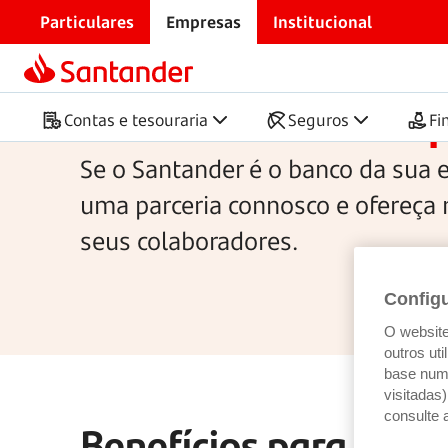
Particulares
Empresas
Institucional
Início
Benefícios para colaboradores
Parcerias com em
Contas e tesouraria
Seguros
Fi
Se o Santander é o banco da sua 
uma parceria connosco e ofereça 
seus colaboradores.
Config
O website 
outros ut
base num 
visitadas
consulte 
Benefícios para os c