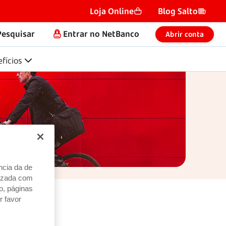
Loja Online
Blog Salto
Pesquisar
Entrar no NetBanco
Abrir conta
fícios
ncia da de
alizada com
o, páginas
r favor