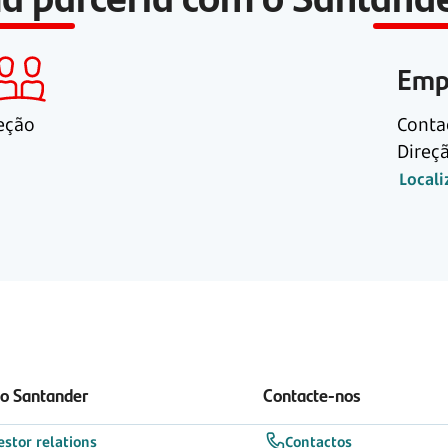
Emp
eção
Conta
Direç
Local
 o Santander
Contacte-nos
estor relations
Contactos