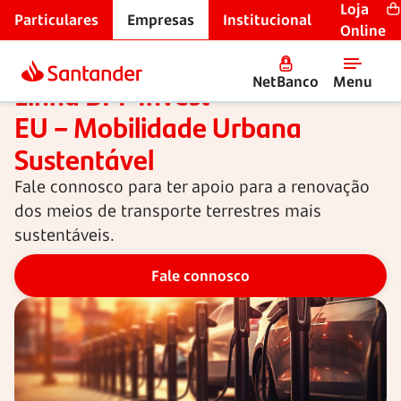
Loja
Particulares
Empresas
Institucional
Linhas de crédito
Online
NetBanco
Menu
Linha BPF Invest
EU –
Mobilidade Urbana
Sustentável
Fale connosco para ter apoio para a renovação
dos meios de transporte terrestres mais
sustentáveis.