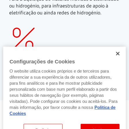
ou hidrogénio, para infraestruturas de apoio à
eletrificação ou ainda redes de hidrogénio.
Dar acesso a condições vantajosas no
Configurações de Cookies
financiamento
Esta linha de apoio tem prazos de financiamento
O website utiliza cookies próprios e de terceiros para
alargados e condições preferenciais na taxa de
diferenciar a sua experiência da de outros utilizadores,
juro.
para fins analíticos e para lhe mostrar publicidade
personalizada com base num perfil elaborado a partir dos
seus hábitos de navegação (por exemplo, páginas
visitadas). Pode configurar os cookies ou aceitá-los. Para
mais informação, por favor consulte a nossa
Politica de
Cookies
Características da Linha BPF Invest EU –
Mobilidade Urbana Sustentável