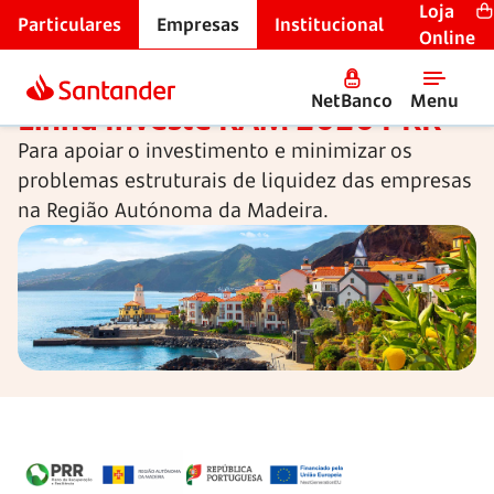
Loja
Particulares
Empresas
Institucional
Linhas de crédito
Online
NetBanco
Menu
Linha Investe RAM
2020 PRR
Para apoiar o investimento e minimizar os
problemas estruturais de liquidez das empresas
na Região Autónoma da Madeira.