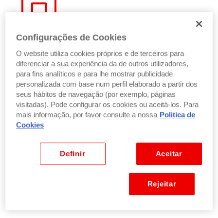
Aquisição de Imóveis
Aquisição de imóveis e terrenos, com ou sem
Configurações de Cookies
edificação, destinados ao exercício da atividade
O website utiliza cookies próprios e de terceiros para
empresarial.
diferenciar a sua experiência da de outros utilizadores,
para fins analíticos e para lhe mostrar publicidade
personalizada com base num perfil elaborado a partir dos
seus hábitos de navegação (por exemplo, páginas
visitadas). Pode configurar os cookies ou aceitá-los. Para
mais informação, por favor consulte a nossa
Politica de
Cookies
Obter financiamento com condições mais
vantajosas
Linha com bonificação ao nível da taxa de juro e da
Definir
Aceitar
comissão de garantia, bem como de isenção das
comissões habitualmente aplicáveis pelo banco.
Rejeitar