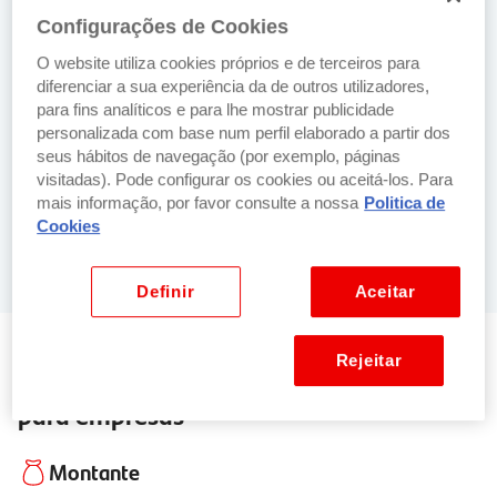
Opte se fica com a viatura mediante o pagamento
Configurações de Cookies
de um valor residual.
O website utiliza cookies próprios e de terceiros para
diferenciar a sua experiência da de outros utilizadores,
para fins analíticos e para lhe mostrar publicidade
personalizada com base num perfil elaborado a partir dos
seus hábitos de navegação (por exemplo, páginas
visitadas). Pode configurar os cookies ou aceitá-los. Para
Obter isenção do Imposto do Selo
mais informação, por favor consulte a nossa
Politica de
Poupe o valor do Imposto do Selo sobre os juros e
Cookies
despesas de início de contrato.
Definir
Aceitar
Rejeitar
Caraterísticas do Leasing Auto Santander
para empresas
Montante