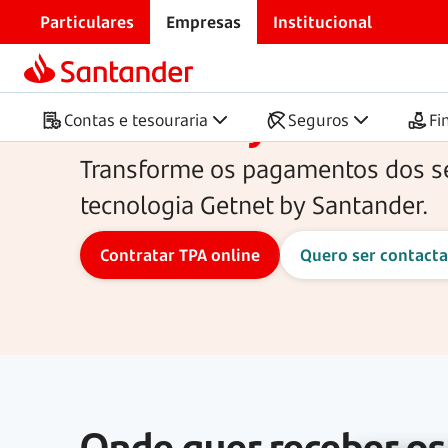
Particulares
Empresas
Institucional
Início
Gestão de tesouraria
Pagamentos e cobran
Getnet by Santand
Contas e tesouraria
Seguros
Fi
Transforme os pagamentos dos se
tecnologia Getnet by Santander.
Onde quer receber os