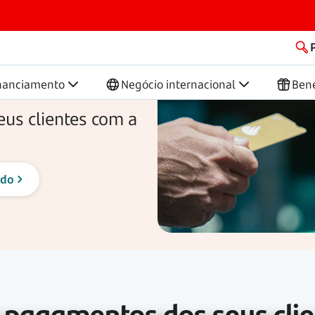
ças
TPA Getnet by Santander
er
nanciamento
Negócio internacional
Bene
us clientes com a
 pagamentos dos seus cli