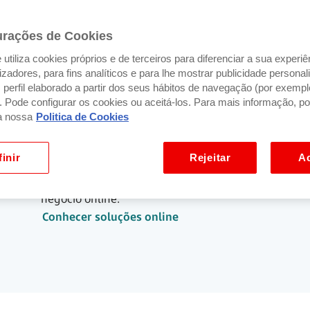
urações de Cookies
utiliza cookies próprios e de terceiros para diferenciar a sua experiê
ilizadores, para fins analíticos e para lhe mostrar publicidade person
perfil elaborado a partir dos seus hábitos de navegação (por exempl
). Pode configurar os cookies ou aceitá-los. Para mais informação, po
a nossa
Politica de Cookies
Na minha loja online
inir
Rejeitar
Ac
O
Get Link & Pay
ou o
Get Checkout
podem
ser a solução que precisa para o seu
negócio online.​
Conhecer soluções online