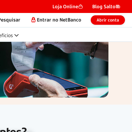
Loja Online
Blog Salto
Pesquisar
Entrar no NetBanco
Abrir conta
fícios
entes?