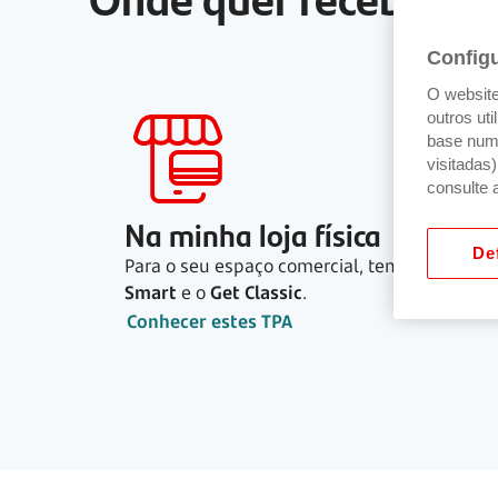
Config
O website 
outros ut
base num 
visitadas
consulte 
Na minha loja física
Def
Para o seu espaço comercial, temos o
Get
Smart
e o
Get Classic
.
Conhecer estes TPA