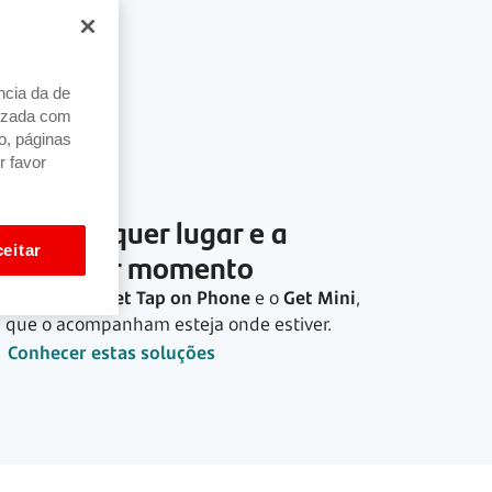
ncia da de
alizada com
o, páginas
r favor
Em qualquer lugar e a
eitar
qualquer momento
Descubra o
Get Tap on Phone
e o
Get Mini
,
que o acompanham esteja onde estiver.
Conhecer estas soluções