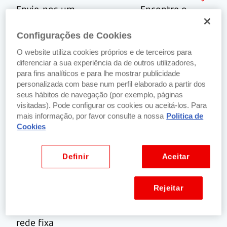
Envie-nos um
Encontre o
email para:
balcão
Santander mais
Configurações de Cookies
netbancoparticulares@santander.pt
perto de si.
O website utiliza cookies próprios e de terceiros para
Localizar balcão
diferenciar a sua experiência da de outros utilizadores,
mais próximo
para fins analíticos e para lhe mostrar publicidade
personalizada com base num perfil elaborado a partir dos
seus hábitos de navegação (por exemplo, páginas
Por
visitadas). Pode configurar os cookies ou aceitá-los. Para
chamada
mais informação, por favor consulte a nossa
Politica de
SuperLinha
Cookies
+351 217 807
364
Definir
Aceitar
De Portugal e
do estrangeiro
Rejeitar
(custo de
chamada para a
rede fixa