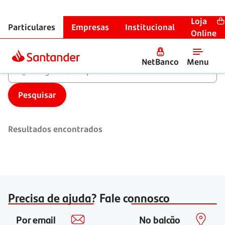
Saltar para o conteúdo
Entrar no NetBanco
Saltar para a pesquisa
Ir para o menu
Resultados da pesquisa
Loja
Particulares
Empresas
Institucional
Online
Perguntas frequentes
NetBanco
Menu
Resultados encontrados
Precisa de ajuda? Fale connosco
Por email
No balcão