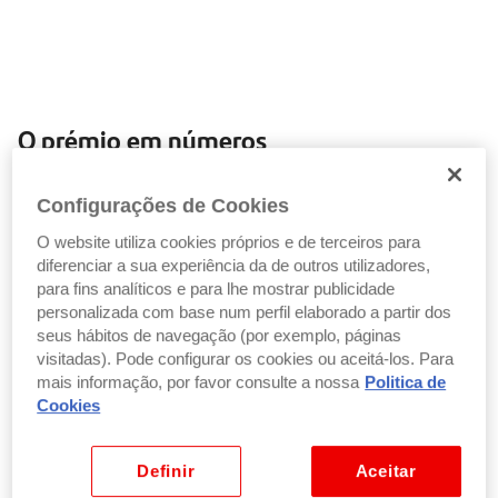
O prémio em números
Ao longo de mais de 20 anos, o Prémio tem
Configurações de Cookies
reconhecido e incentivado o talento nacional, tendo
colocado em contacto milhares de participantes e
O website utiliza cookies próprios e de terceiros para
atribuído mais de uma centena de prémios entre
diferenciar a sua experiência da de outros utilizadores,
vencedores e finalistas.
para fins analíticos e para lhe mostrar publicidade
personalizada com base num perfil elaborado a partir dos
seus hábitos de navegação (por exemplo, páginas
visitadas). Pode configurar os cookies ou aceitá-los. Para
mais informação, por favor consulte a nossa
Politica de
Cookies
21 edições
Definir
Aceitar