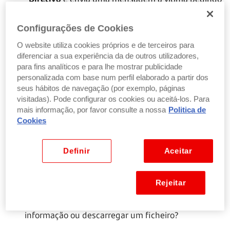
informação confidencial, ou que faça um
pagamento, esperando que assim não se façam
Configurações de Cookies
perguntas, nem seja denunciado.
O website utiliza cookies próprios e de terceiros para
diferenciar a sua experiência da de outros utilizadores,
para fins analíticos e para lhe mostrar publicidade
personalizada com base num perfil elaborado a partir dos
Esteja atento a emails e outras comunicações
seus hábitos de navegação (por exemplo, páginas
visitadas). Pode configurar os cookies ou aceitá-los. Para
O
phishing
é a ameaça mais comum à segurança na
mais informação, por favor consulte a nossa
Politica de
internet.
Cookies
Sempre que receber um
email, SMS, mensagem
Definir
Aceitar
instantânea ou telefonema
, pergunte-se:
Estava à espera desse contacto?
Conhece a pessoa ou empresa que o está a
Rejeitar
contactar?
Estão a pedir-lhe para clicar num link, partilhar
informação ou descarregar um ficheiro?