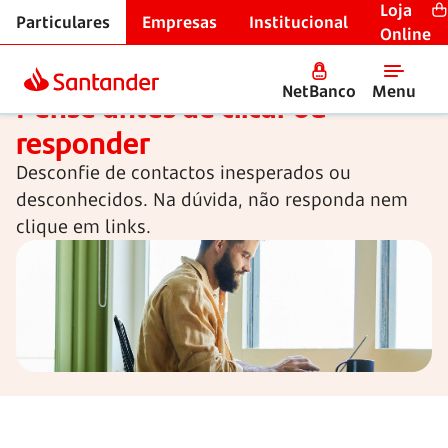
Loja
Particulares
Empresas
Institucional
Cibersegurança
Online
NetBanco
Menu
Pense antes de clicar ou
responder
Desconfie de contactos inesperados ou
desconhecidos. Na dúvida, não responda nem
clique em links.