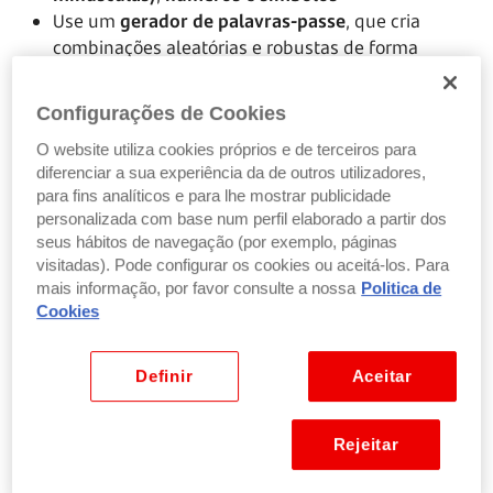
Use um
gerador de palavras-passe
, que cria
combinações aleatórias e robustas de forma
automática
Utilize credenciais de acesso
únicas para cada site
Configurações de Cookies
ou serviço. Assim, se uma for de alguma forma
O website utiliza cookies próprios e de terceiros para
comprometida, as restantes não serão.
diferenciar a sua experiência da de outros utilizadores,
para fins analíticos e para lhe mostrar publicidade
personalizada com base num perfil elaborado a partir dos
seus hábitos de navegação (por exemplo, páginas
Ative a autenticação multi-fator, sempre que
visitadas). Pode configurar os cookies ou aceitá-los. Para
for possível
mais informação, por favor consulte a nossa
Politica de
Cookies
A autenticação multi-fator
pede 2 ou mais
informações para verificar a sua identidade
e
aceder às suas contas de utilizador ou dispositivos.
Definir
Aceitar
Estas informações podem ser de 3 tipos:
uma coisa que
sabe
(como uma palavra-passe
Rejeitar
ou código PIN)
uma coisa que
tem
(como um código que