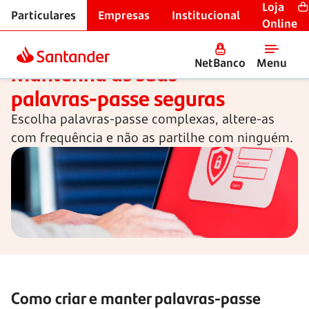
Loja
Particulares
Empresas
Institucional
Cibersegurança
Online
NetBanco
Menu
Mantenha as suas
palavras-passe
seguras
Escolha palavras-passe complexas, altere-as
com frequência e não as partilhe com ninguém.
Como criar e manter palavras-passe