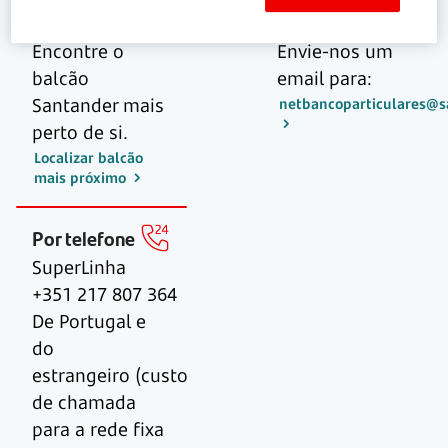
No balcão
Por email
Encontre o
Envie-nos um
balcão
email para:
Santander mais
netbancoparticulares@s
perto de si.
Localizar balcão
mais próximo
Por telefone
SuperLinha
+351 217 807 364
De Portugal e
do
estrangeiro (custo
de chamada
para a rede fixa