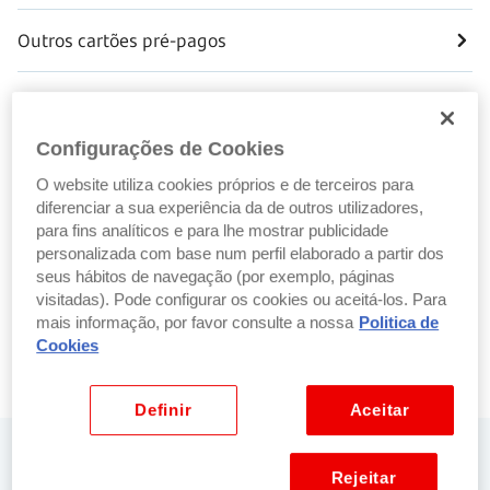
Outros cartões pré-pagos
Cartão refeição
Configurações de Cookies
Esclarecimentos
O website utiliza cookies próprios e de terceiros para
diferenciar a sua experiência da de outros utilizadores,
Reportar ou acompanhar problema
para fins analíticos e para lhe mostrar publicidade
personalizada com base num perfil elaborado a partir dos
seus hábitos de navegação (por exemplo, páginas
Problemas
visitadas). Pode configurar os cookies ou aceitá-los. Para
mais informação, por favor consulte a nossa
Politica de
Cookies
Fraude
Definir
Aceitar
Precisa de ajuda? Fale connosco
Rejeitar