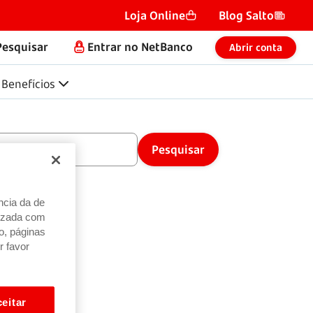
Loja Online
Blog Salto
Pesquisar
Entrar no NetBanco
Abrir conta
Benefícios
ncia da de
alizada com
o, páginas
r favor
eitar