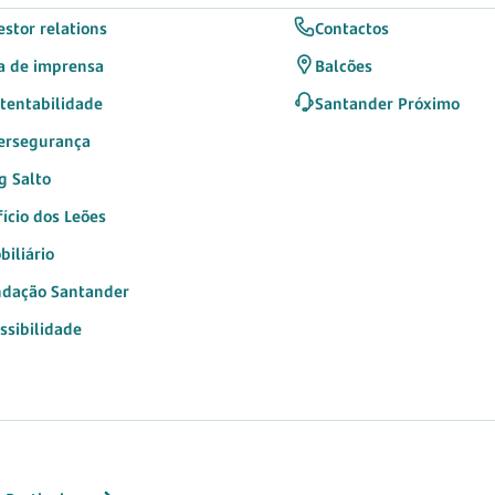
estor relations
Contactos
a de imprensa
Balcões
tentabilidade
Santander Próximo
ersegurança
g Salto
fício dos Leões
biliário
dação Santander
ssibilidade