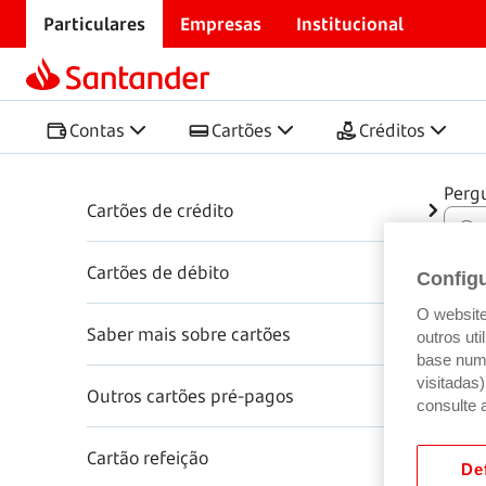
Particulares
Empresas
Institucional
Início
Centro de Ajuda
Cartões
Cartões
Contas
Cartões
Créditos
Perg
Cartões de crédito
Cartões de débito
Config
O website 
Saber mais sobre cartões
outros ut
base num 
visitadas
Outros cartões pré-pagos
consulte 
Cartão refeição
Def