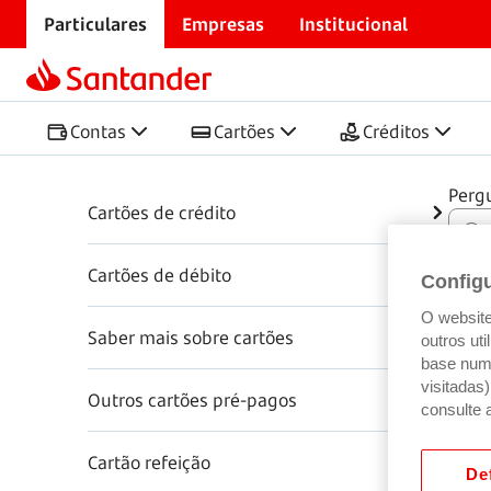
Particulares
Empresas
Institucional
Início
Centro de Ajuda
Cartões
Cartões
Contas
Cartões
Créditos
Perg
Cartões de crédito
Cartões de débito
Config
O website 
Saber mais sobre cartões
outros ut
base num 
visitadas
Outros cartões pré-pagos
consulte 
Cartão refeição
Def