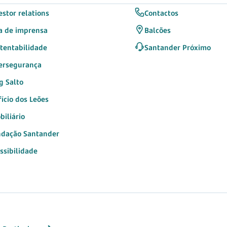
estor relations
Contactos
a de imprensa
Balcões
tentabilidade
Santander Próximo
ersegurança
g Salto
fício dos Leões
biliário
dação Santander
ssibilidade