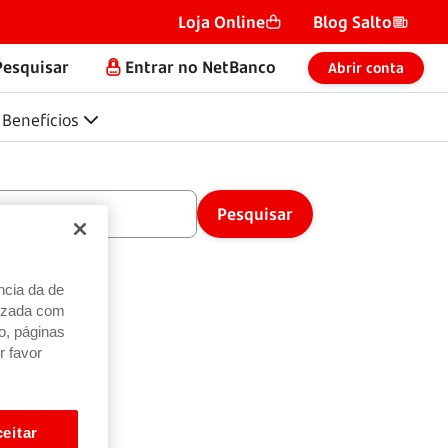
Loja Online
Blog Salto
Pesquisar
Entrar no NetBanco
Abrir conta
Benefícios
ncia da de
alizada com
o, páginas
r favor
eitar