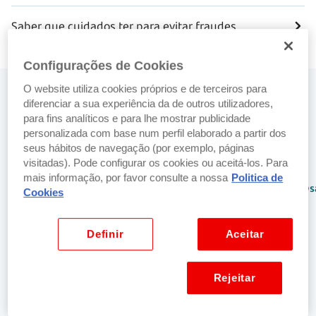
Saber que cuidados ter para evitar fraudes
Configurações de Cookies
O website utiliza cookies próprios e de terceiros para
Precisa de ajuda? Fale connosco
diferenciar a sua experiência da de outros utilizadores,
para fins analíticos e para lhe mostrar publicidade
No balcão
Por email
personalizada com base num perfil elaborado a partir dos
Encontre o
Envie-nos um
seus hábitos de navegação (por exemplo, páginas
visitadas). Pode configurar os cookies ou aceitá-los. Para
balcão
email para:
mais informação, por favor consulte a nossa
Politica de
Santander mais
netbancoparticulares@s
Cookies
perto de si.
Localizar balcão
Definir
Aceitar
mais próximo
Por telefone
Rejeitar
SuperLinha