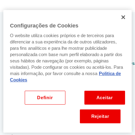
Precisa de ajuda? Fale connosco
Configurações de Cookies
O website utiliza cookies próprios e de terceiros para
No balcão
Por email
diferenciar a sua experiência da de outros utilizadores,
Encontre o
Envie-nos um
para fins analíticos e para lhe mostrar publicidade
balcão
email para:
personalizada com base num perfil elaborado a partir dos
seus hábitos de navegação (por exemplo, páginas
Santander mais
netbancoparticulares@s
visitadas). Pode configurar os cookies ou aceitá-los. Para
perto de si.
mais informação, por favor consulte a nossa
Politica de
Localizar balcão
Cookies
mais próximo
Definir
Aceitar
Por telefone
SuperLinha
Rejeitar
+351 217 807 364
De Portugal e