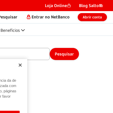
Loja Online
Blog Salto
Pesquisar
Entrar no NetBanco
Abrir conta
Benefícios
ncia da de
alizada com
o, páginas
r favor