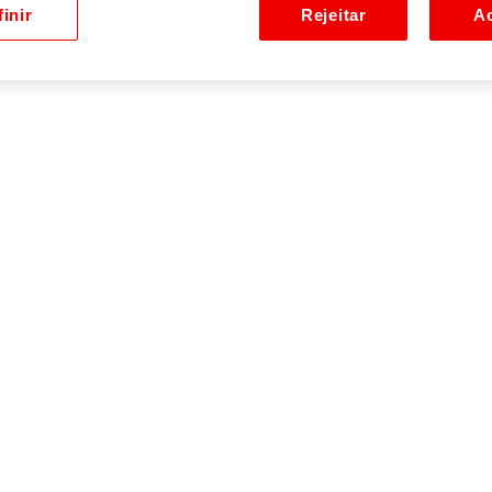
inir
Rejeitar
Ac