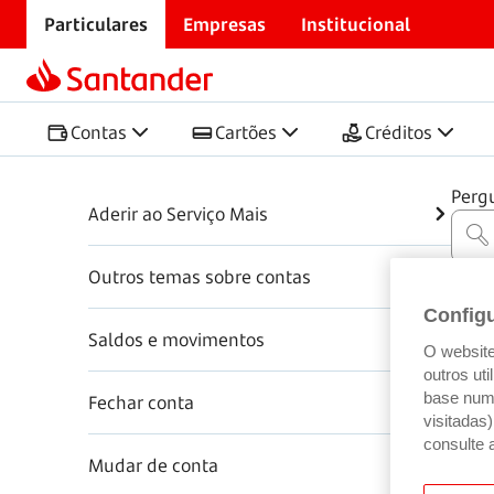
Particulares
Empresas
Institucional
Início
Centro de Ajuda
Contas
Contas
Contas
Cartões
Créditos
Perg
Aderir ao Serviço Mais
Outros temas sobre contas
Config
Saldos e movimentos
O website 
outros ut
base num 
Fechar conta
visitadas
consulte 
Mudar de conta