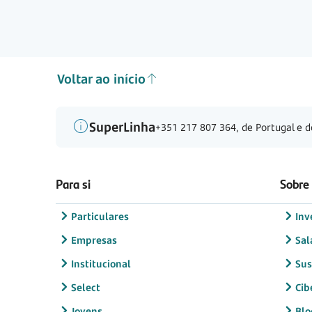
Voltar ao início
SuperLinha
+351 217 807 364, de Portugal e d
Para si
Sobre
Particulares
Inv
Empresas
Sal
Institucional
Sus
Select
Cib
Jovens
Blo