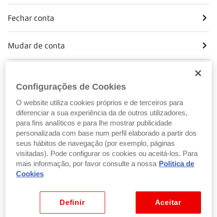
Fechar conta
Mudar de conta
Abrir Conta
Configurações de Cookies
Acompanhar serviços e horas
O website utiliza cookies próprios e de terceiros para
diferenciar a sua experiência da de outros utilizadores,
para fins analíticos e para lhe mostrar publicidade
Aderir
personalizada com base num perfil elaborado a partir dos
seus hábitos de navegação (por exemplo, páginas
visitadas). Pode configurar os cookies ou aceitá-los. Para
Apoio e reclamações
mais informação, por favor consulte a nossa
Politica de
Cookies
Beneficiários
Definir
Aceitar
Condições e alterações