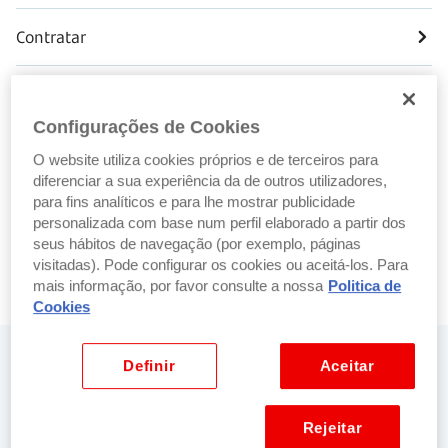
Contratar
Saber mais sobre Crédito Habitação
Configurações de Cookies
Pedir vistoria
O website utiliza cookies próprios e de terceiros para
diferenciar a sua experiência da de outros utilizadores,
para fins analíticos e para lhe mostrar publicidade
Simular
personalizada com base num perfil elaborado a partir dos
seus hábitos de navegação (por exemplo, páginas
Transferir
visitadas). Pode configurar os cookies ou aceitá-los. Para
mais informação, por favor consulte a nossa
Politica de
Cookies
Precisa de ajuda? Fale connosco
Definir
Aceitar
No balcão
Por email
Rejeitar
Encontre o
Envie-nos um