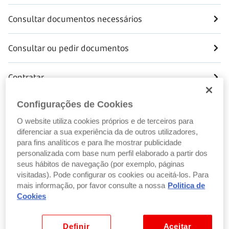
Consultar documentos necessários
Consultar ou pedir documentos
Contratar
Configurações de Cookies
Pedir esclarecimentos sobre cobranças
O website utiliza cookies próprios e de terceiros para
diferenciar a sua experiência da de outros utilizadores,
Pedir esclarecimentos sobre o crédito
para fins analíticos e para lhe mostrar publicidade
personalizada com base num perfil elaborado a partir dos
Saber mais sobre crédito pessoal
seus hábitos de navegação (por exemplo, páginas
visitadas). Pode configurar os cookies ou aceitá-los. Para
mais informação, por favor consulte a nossa
Politica de
Saber mais sobre o seguro de proteção de crédito
Cookies
Simular
Definir
Aceitar