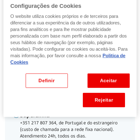
Configurações de Cookies
Documentos
O website utiliza cookies próprios e de terceiros para
diferenciar a sua experiência da de outros utilizadores,
Fundos de investimento
para fins analíticos e para lhe mostrar publicidade
personalizada com base num perfil elaborado a partir dos
seus hábitos de navegação (por exemplo, páginas
Reforma (PPR e FPR)
visitadas). Pode configurar os cookies ou aceitá-los. Para
mais informação, por favor consulte a nossa
Politica de
Cookies
Seguros financeiros
Definir
Aceitar
Voltar ao início
Rejeitar
SuperLinha
+351 217 807 364, de Portugal e do estrangeiro
(custo de chamada para a rede fixa nacional).
Atendimento 24h, todos os dias.