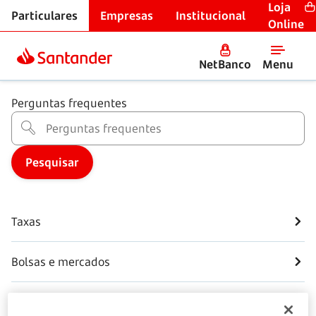
Loja
Particulares
Empresas
Institucional
Centro de Ajuda
Online
Poupança e Investimento
NetBanco
Menu
Perguntas frequentes
Taxas
Bolsas e mercados
Contas poupança e depósitos