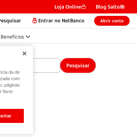
Loja Online
Blog Salto
Pesquisar
Entrar no NetBanco
Abrir conta
Benefícios
ncia da de
alizada com
o, páginas
r favor
eitar