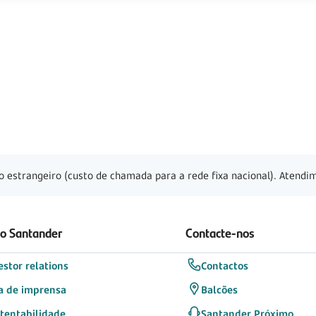
o estrangeiro (custo de chamada para a rede fixa nacional). Atendim
 o Santander
Contacte-nos
estor relations
Contactos
a de imprensa
Balcões
tentabilidade
Santander Próximo