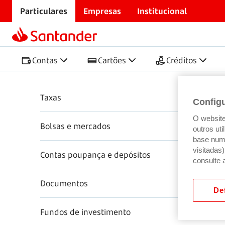
Particulares
Empresas
Institucional
Início
Centro de Ajuda
Poupança e Investimento
Poupança e Investimento
Contas
Cartões
Créditos
Perg
Taxas
Config
O website 
Bolsas e mercados
outros ut
base num 
visitadas
Contas poupança e depósitos
consulte 
Documentos
Def
Fundos de investimento