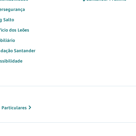
ersegurança
g Salto
fício dos Leões
biliário
dação Santander
ssibilidade
 Particulares