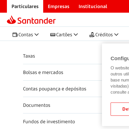
Particulares
Empresas
Institucional
Início
Centro de Ajuda
Poupança e Investimento
Poupança e Investimento
Contas
Cartões
Créditos
Perg
Taxas
Config
O website 
Bolsas e mercados
outros ut
base num 
visitadas
Contas poupança e depósitos
consulte 
Documentos
Def
Fundos de investimento