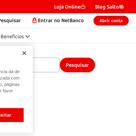
Loja Online
Blog Salto
Pesquisar
Entrar no NetBanco
Abrir conta
Benefícios
ncia da de
alizada com
o, páginas
r favor
eitar