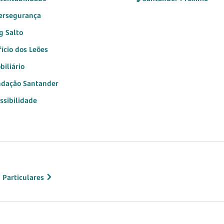
ersegurança
g Salto
fício dos Leões
biliário
dação Santander
ssibilidade
 Particulares