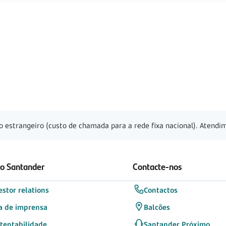
o estrangeiro (custo de chamada para a rede fixa nacional). Atendim
 o Santander
Contacte-nos
estor relations
Contactos
a de imprensa
Balcões
tentabilidade
Santander Próximo