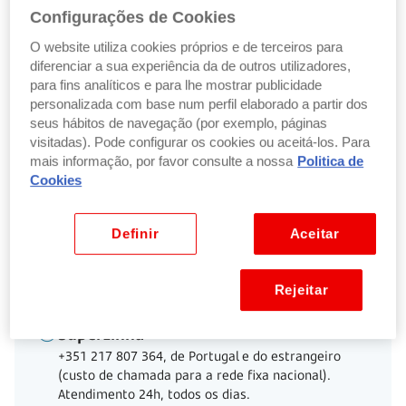
Configurações de Cookies
Documentos
O website utiliza cookies próprios e de terceiros para
diferenciar a sua experiência da de outros utilizadores,
Fundos de investimento
para fins analíticos e para lhe mostrar publicidade
personalizada com base num perfil elaborado a partir dos
seus hábitos de navegação (por exemplo, páginas
Reforma (PPR e FPR)
visitadas). Pode configurar os cookies ou aceitá-los. Para
mais informação, por favor consulte a nossa
Politica de
Cookies
Seguros financeiros
Definir
Aceitar
Voltar ao início
Rejeitar
SuperLinha
+351 217 807 364, de Portugal e do estrangeiro
(custo de chamada para a rede fixa nacional).
Atendimento 24h, todos os dias.