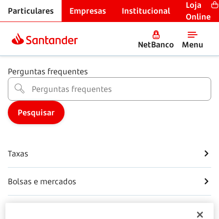
Loja
Particulares
Empresas
Institucional
Centro de Ajuda
Online
Poupança e Investimento
NetBanco
Menu
Perguntas frequentes
Taxas
Bolsas e mercados
Contas poupança e depósitos