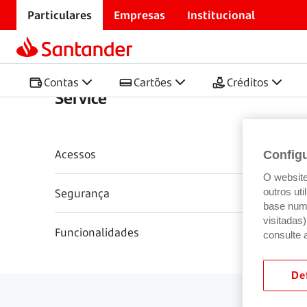
Particulares
Empresas
Institucional
Início
Centro de Ajuda
App, NetBanco e Smart Se
App, NetBanco e Smart
Contas
Cartões
Créditos
Service
Perg
Acessos
Config
O website 
Segurança
outros ut
base num 
visitadas
Funcionalidades
consulte 
Def