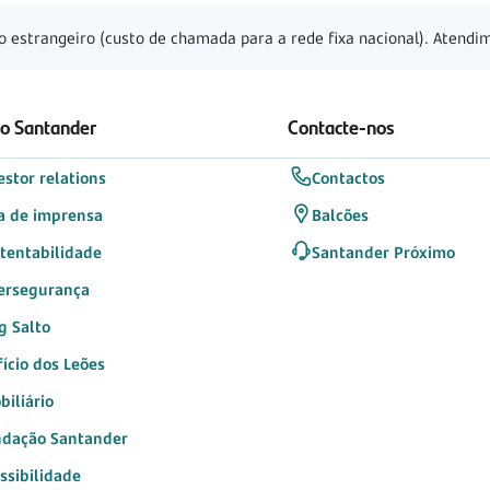
o estrangeiro (custo de chamada para a rede fixa nacional). Atendim
 o Santander
Contacte-nos
estor relations
Contactos
a de imprensa
Balcões
tentabilidade
Santander Próximo
ersegurança
g Salto
fício dos Leões
biliário
dação Santander
ssibilidade