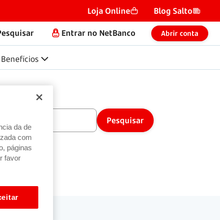
Loja Online
Blog Salto
Pesquisar
Entrar no NetBanco
Abrir conta
Benefícios
ncia da de
alizada com
o, páginas
r favor
eitar