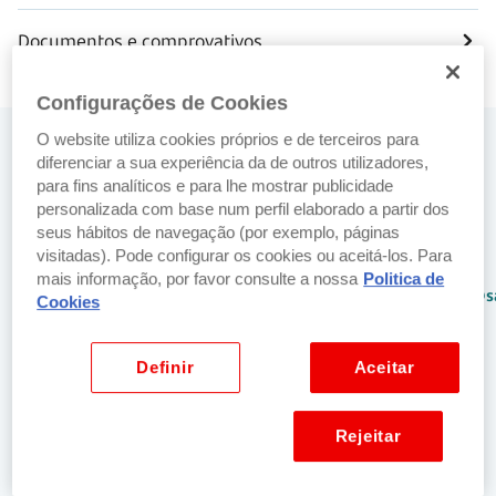
Documentos e comprovativos
Configurações de Cookies
O website utiliza cookies próprios e de terceiros para
Precisa de ajuda? Fale connosco
diferenciar a sua experiência da de outros utilizadores,
para fins analíticos e para lhe mostrar publicidade
No balcão
Por email
personalizada com base num perfil elaborado a partir dos
Encontre o
Envie-nos um
seus hábitos de navegação (por exemplo, páginas
visitadas). Pode configurar os cookies ou aceitá-los. Para
balcão
email para:
mais informação, por favor consulte a nossa
Politica de
Santander mais
netbancoparticulares@s
Cookies
perto de si.
Localizar balcão
Definir
Aceitar
mais próximo
Por telefone
Rejeitar
SuperLinha