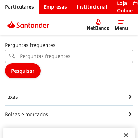
Loja
Particulares
Empresas
Institucional
Centro de Ajuda
Online
Poupança e Investimento
NetBanco
Menu
Perguntas frequentes
Taxas
Bolsas e mercados
Contas poupança e depósitos