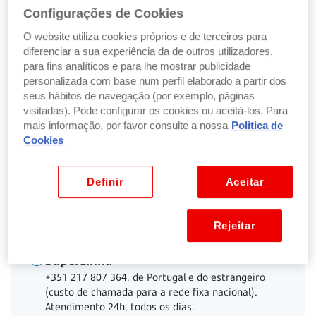
Configurações de Cookies
Documentos
O website utiliza cookies próprios e de terceiros para
diferenciar a sua experiência da de outros utilizadores,
Fundos de investimento
para fins analíticos e para lhe mostrar publicidade
personalizada com base num perfil elaborado a partir dos
seus hábitos de navegação (por exemplo, páginas
Reforma (PPR e FPR)
visitadas). Pode configurar os cookies ou aceitá-los. Para
mais informação, por favor consulte a nossa
Politica de
Cookies
Seguros financeiros
Definir
Aceitar
Voltar ao início
Rejeitar
SuperLinha
+351 217 807 364, de Portugal e do estrangeiro
(custo de chamada para a rede fixa nacional).
Atendimento 24h, todos os dias.