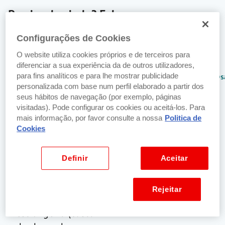
Precisa de ajuda? Fale connosco
No balcão
Por email
Configurações de Cookies
Encontre o
Envie-nos um
O website utiliza cookies próprios e de terceiros para
balcão
email para:
diferenciar a sua experiência da de outros utilizadores,
Santander mais
netbancoparticulares@s
para fins analíticos e para lhe mostrar publicidade
personalizada com base num perfil elaborado a partir dos
perto de si.
seus hábitos de navegação (por exemplo, páginas
Localizar balcão
visitadas). Pode configurar os cookies ou aceitá-los. Para
mais próximo
mais informação, por favor consulte a nossa
Politica de
Cookies
Por telefone
SuperLinha
Definir
Aceitar
+351 217 807 364
De Portugal e
Rejeitar
do
estrangeiro (custo