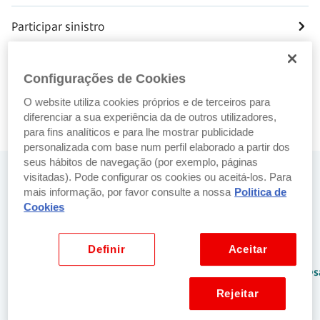
Participar sinistro
Pedir apólice
Configurações de Cookies
O website utiliza cookies próprios e de terceiros para
Saber mais sobre o seguro de vida
diferenciar a sua experiência da de outros utilizadores,
para fins analíticos e para lhe mostrar publicidade
personalizada com base num perfil elaborado a partir dos
seus hábitos de navegação (por exemplo, páginas
Precisa de ajuda? Fale connosco
visitadas). Pode configurar os cookies ou aceitá-los. Para
mais informação, por favor consulte a nossa
Politica de
Cookies
No balcão
Por email
Encontre o
Envie-nos um
Definir
Aceitar
balcão
email para:
Santander mais
netbancoparticulares@s
perto de si.
Rejeitar
Localizar balcão