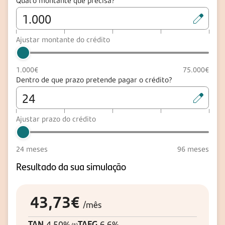
Qual o montante que precisa?
Ajustar montante do crédito
1.000
€
75.000
€
Prazo em meses. Pode escrever o prazo ou ajustar o controlo desli
Dentro de que prazo pretende pagar o crédito?
Ajustar prazo do crédito
24
meses
96
meses
Resultado da sua simulação
43
,73
€
/mês
TAN
TAEG
4,50
%
6,6
%