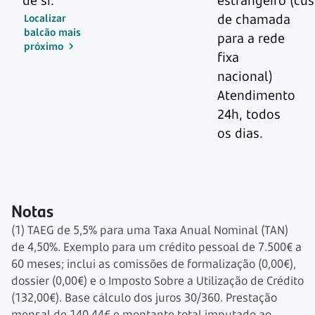
de si.
estrangeiro (cu
de chamada
Localizar
balcão mais
para a rede
próximo
fixa
nacional)
Atendimento
24h, todos
os dias.
Notas
(1) TAEG de 5,5% para uma Taxa Anual Nominal (TAN)
de 4,50%. Exemplo para um crédito pessoal de 7.500€ a
60 meses; inclui as comissões de formalização (0,00€),
dossier (0,00€) e o Imposto Sobre a Utilização de Crédito
(132,00€). Base cálculo dos juros 30/360. Prestação
mensal de 140,44€ e montante total imputado ao