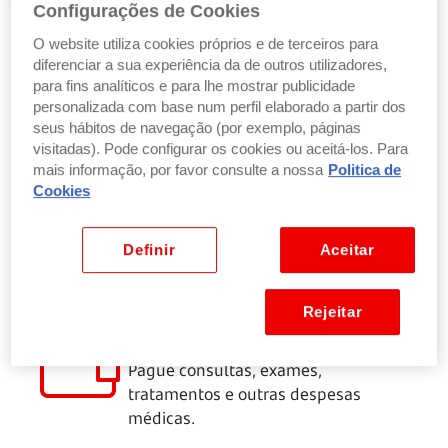
Configurações de Cookies
O website utiliza cookies próprios e de terceiros para
Se precisa de um Crédito Pessoal para as
diferenciar a sua experiência da de outros utilizadores,
para fins analíticos e para lhe mostrar publicidade
despesas de saúde, descubra as nossas
personalizada com base num perfil elaborado a partir dos
vantagens
seus hábitos de navegação (por exemplo, páginas
visitadas). Pode configurar os cookies ou aceitá-los. Para
mais informação, por favor consulte a nossa
Politica de
Cookies
Taxa de juro reduzida
(1)
TAN de 4,50%
e TAEG de
5,5%
, sem
comissões de dossier e formalização.
Definir
Aceitar
Rejeitar
Para despesas previstas e
inesperadas
Pague consultas, exames,
tratamentos e outras despesas
médicas.