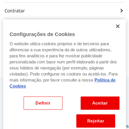
Contratar
Participar sinistro
Configurações de Cookies
Pedir apólice
O website utiliza cookies próprios e de terceiros para
diferenciar a sua experiência da de outros utilizadores,
para fins analíticos e para lhe mostrar publicidade
Saber mais sobre o grau de invalidez
personalizada com base num perfil elaborado a partir dos
seus hábitos de navegação (por exemplo, páginas
visitadas). Pode configurar os cookies ou aceitá-los. Para
mais informação, por favor consulte a nossa
Politica de
Cookies
Precisa de ajuda? Fale connosco
No balcão
Por email
Definir
Aceitar
Encontre o
Envie-nos um
balcão
email para:
Rejeitar
Santander mais
netbancoparticulares@s