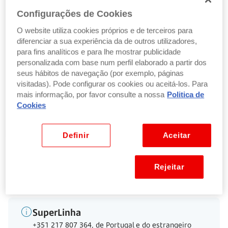
está
disponível para consulta na App Santander e no
Configurações de Cookies
NetBanco Particulares
em Documentos > Documentos
Digitais > Extrato de Comissões.
O website utiliza cookies próprios e de terceiros para
diferenciar a sua experiência da de outros utilizadores,
para fins analíticos e para lhe mostrar publicidade
O seu extrato de comissões ficará disponível para
personalizada com base num perfil elaborado a partir dos
consulta durante um ano.
seus hábitos de navegação (por exemplo, páginas
visitadas). Pode configurar os cookies ou aceitá-los. Para
Se pretender receber o extrato em papel, solicite-o
mais informação, por favor consulte a nossa
Politica de
junto de qualquer balcão
. Se já o tiver feito
Cookies
anteriormente, receberá o documento em papel.
Entrar na App ou NetBanco
Definir
Aceitar
Rejeitar
Voltar ao início
SuperLinha
+351 217 807 364, de Portugal e do estrangeiro