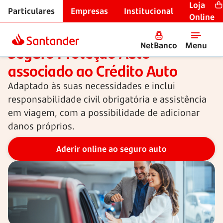
Loja
Particulares
Empresas
Institucional
Seguros associados a crédito
Online
NetBanco
Menu
Seguro Proteção Auto
associado ao Crédito Auto
Adaptado às suas necessidades e inclui
responsabilidade civil obrigatória e assistência
em viagem, com a possibilidade de adicionar
danos próprios.