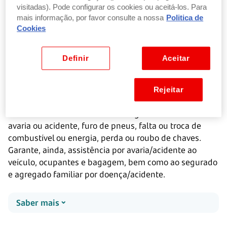
Aderir online ao seguro auto
visitadas). Pode configurar os cookies ou aceitá-los. Para
mais informação, por favor consulte a nossa
Politica de
Cookies
Detalhes dos serviços incluídos nas
Definir
Aceitar
coberturas
Assistência em viagem
Rejeitar
Pode acionar a assistência em viagem em caso de
avaria ou acidente, furo de pneus, falta ou troca de
combustível ou energia, perda ou roubo de chaves.
Garante, ainda, assistência por avaria/acidente ao
veículo, ocupantes e bagagem, bem como ao segurado
e agregado familiar por doença/acidente.
Saber mais