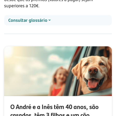
superiores a 120€.
Consultar glossário
O André e a Inês têm
40 anos,
são
casados, têm
3 filhos
e
um cão.