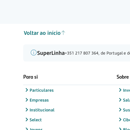
Voltar ao início
SuperLinha
+351 217 807 364, de Portugal e d
Para si
Sobre
Particulares
Inv
Empresas
Sal
Institucional
Sus
Select
Cib
Jovens
Blo