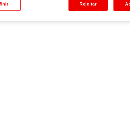
inir
Rejeitar
Ac