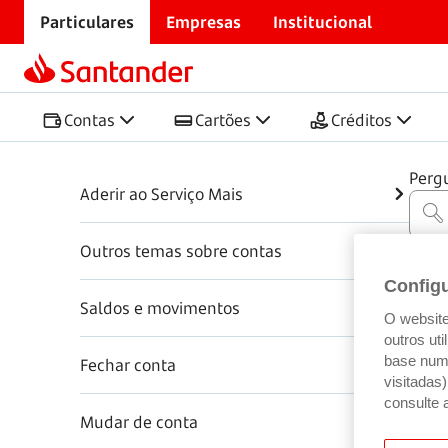
Particulares
Empresas
Institucional
Início
Centro de Ajuda
Contas
Contas
Contas
Cartões
Créditos
Perg
Aderir ao Serviço Mais
Outros temas sobre contas
Config
Saldos e movimentos
O website 
outros ut
base num 
Fechar conta
visitadas
consulte 
Mudar de conta