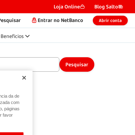
Loja Online
Blog Salto
Pesquisar
Entrar no NetBanco
Abrir conta
Benefícios
ncia da de
alizada com
o, páginas
r favor