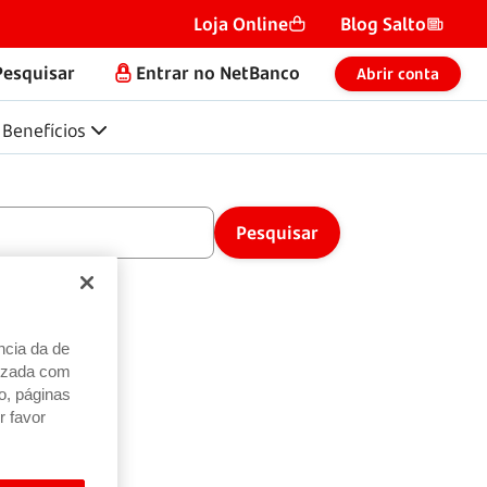
Loja Online
Blog Salto
Pesquisar
Entrar no NetBanco
Abrir conta
Benefícios
ncia da de
alizada com
o, páginas
r favor