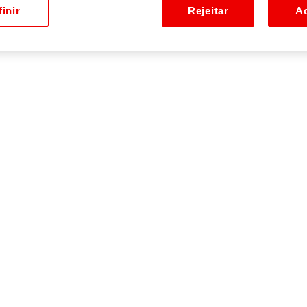
inir
Rejeitar
Ac