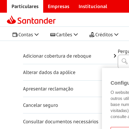
Particulares
Empresas
Institucional
Início
Centro de Ajuda
Seguros
Seguro automó
Seguro automóvel
Contas
Cartões
Créditos
Perg
Adicionar cobertura de reboque
Alterar dados da apólice
Config
Apresentar reclamação
O website 
outros ut
Cancelar seguro
base num 
visitadas
consulte 
Consultar documentos necessários