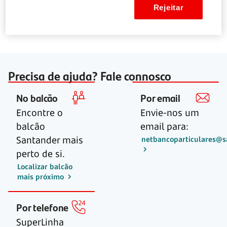
Rejeitar
Saber mais sobre seguro da casa
Precisa de ajuda? Fale connosco
No balcão
Por email
Encontre o
Envie-nos um
balcão
email para:
Santander mais
netbancoparticulares@s
perto de si.
Localizar balcão
mais próximo
Por telefone
SuperLinha