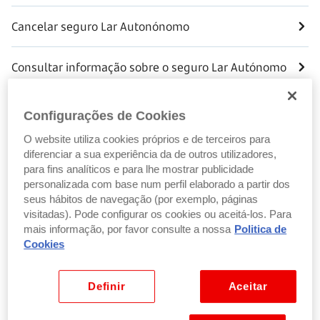
Cancelar seguro Lar Autonónomo
Consultar informação sobre o seguro Lar Autónomo
Contratar
Configurações de Cookies
O website utiliza cookies próprios e de terceiros para
Contratar Seguro Lar Autónomo
diferenciar a sua experiência da de outros utilizadores,
para fins analíticos e para lhe mostrar publicidade
personalizada com base num perfil elaborado a partir dos
Participar sinistro
seus hábitos de navegação (por exemplo, páginas
visitadas). Pode configurar os cookies ou aceitá-los. Para
Participar sinistro Seguro Lar Autónomo
mais informação, por favor consulte a nossa
Politica de
Cookies
Pedir apólice
Definir
Aceitar
Pedir apólice do Seguro Lar Autónomo