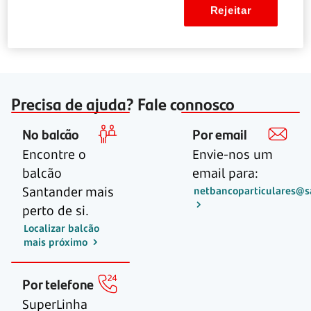
Rejeitar
Saber mais sobre seguro da casa
Precisa de ajuda? Fale connosco
No balcão
Por email
Encontre o
Envie-nos um
balcão
email para:
Santander mais
netbancoparticulares@s
perto de si.
Localizar balcão
mais próximo
Por telefone
SuperLinha