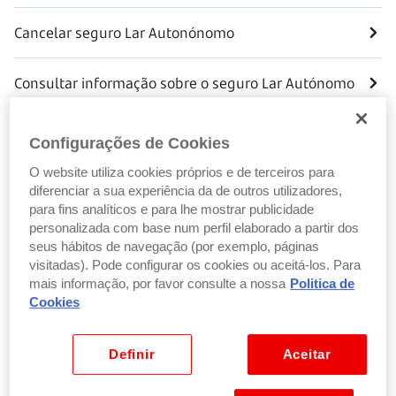
Cancelar seguro Lar Autonónomo
Consultar informação sobre o seguro Lar Autónomo
Contratar
Configurações de Cookies
O website utiliza cookies próprios e de terceiros para
Contratar Seguro Lar Autónomo
diferenciar a sua experiência da de outros utilizadores,
para fins analíticos e para lhe mostrar publicidade
personalizada com base num perfil elaborado a partir dos
Participar sinistro
seus hábitos de navegação (por exemplo, páginas
visitadas). Pode configurar os cookies ou aceitá-los. Para
Participar sinistro Seguro Lar Autónomo
mais informação, por favor consulte a nossa
Politica de
Cookies
Pedir apólice
Definir
Aceitar
Pedir apólice do Seguro Lar Autónomo