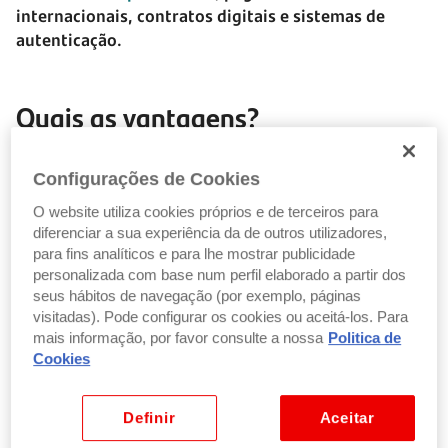
internacionais, contratos digitais e sistemas de
autenticação.
Quais as vantagens?
Configurações de Cookies
Controlo direto e transparente dos
O website utiliza cookies próprios e de terceiros para
movimentos
, sem precisar de terceiros para
diferenciar a sua experiência da de outros utilizadores,
confirmar a autenticidade das transações ou a
para fins analíticos e para lhe mostrar publicidade
integridade dos contratos
personalizada com base num perfil elaborado a partir dos
Segurança, rastreabilidade
e descentralização
.
seus hábitos de navegação (por exemplo, páginas
visitadas). Pode configurar os cookies ou aceitá-los. Para
mais informação, por favor consulte a nossa
Politica de
Cookies
Descubra
como a tecnologia está a transformar o
mundo
.
Definir
Aceitar