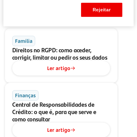
Rejeitar
Poderá ter interesse nestes artigos
Família
Direitos no RGPD: como aceder,
corrigir, limitar ou pedir os seus dados
Ler artigo
Finanças
Central de Responsabilidades de
Crédito: o que é, para que serve e
como consultar
Ler artigo