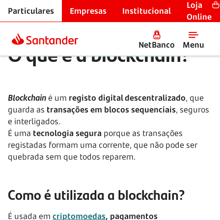
Loja
Particulares
Empresas
Institucional
Glossário financeiro
Online
O que é a blockchain?
NetBanco
Menu
Blockchain
é um
registo digital descentralizado
, que
guarda as
transações em blocos sequenciais
, seguros
e interligados.
É uma
tecnologia segura
porque as transações
registadas formam uma corrente, que não pode ser
quebrada sem que todos reparem.
Como é utilizada a blockchain?
É usada em
criptomoedas
, pagamentos