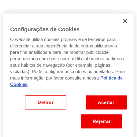
Finanças
Configurações de Cookies
Como investir dinheiro: 7 dicas para
iniciantes
O website utiliza cookies próprios e de terceiros para
diferenciar a sua experiência da de outros utilizadores,
Ler artigo
para fins analíticos e para lhe mostrar publicidade
personalizada com base num perfil elaborado a partir dos
seus hábitos de navegação (por exemplo, páginas
visitadas). Pode configurar os cookies ou aceitá-los. Para
Finanças
mais informação, por favor consulte a nossa
Politica de
Cookies
O investimento imobiliário é uma boa
solução para si?
Definir
Aceitar
Ler artigo
Rejeitar
Finanças