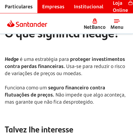
Loja
Particulares
Empresas
Institucional
Glossário financeiro
Online
O que significa hedge?
NetBanco
Menu
Hedge
é uma estratégia para
proteger investimentos
contra perdas financeiras.
Usa-se para reduzir o risco
de variações de preços ou moedas.
Funciona como um
seguro financeiro contra
flutuações de preços.
Não impede que algo aconteça,
mas garante que não fica desprotegido.
Talvez lhe interesse