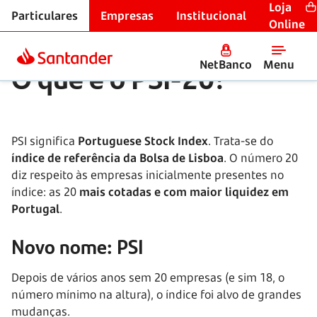
Loja
Particulares
Empresas
Institucional
Glossário financeiro
Online
O que é o PSI-20?
NetBanco
Menu
PSI significa
Portuguese Stock Index
. Trata-se do
índice de referência da Bolsa de Lisboa
. O número 20
diz respeito às empresas inicialmente presentes no
índice: as 20
mais cotadas e com maior liquidez em
Portugal
.
Novo nome: PSI
Depois de vários anos sem 20 empresas (e sim 18, o
número mínimo na altura), o índice foi alvo de grandes
mudanças.