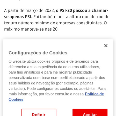
A partir de março de 2022,
o PSI-20 passou a chamar-
se apenas PSI.
Foi também nesta altura que deixou de
ter um número mínimo de empresas constituintes. O
máximo manteve-se nas 20.
Quem gere o índice?
Configurações de Cookies
A
Euronext Lisbon
gere a entrada e saída de empresas
do índice.
O website utiliza cookies próprios e de terceiros para
diferenciar a sua experiência da de outros utilizadores,
Os principais critérios para definir que empresas ficam
para fins analíticos e para lhe mostrar publicidade
personalizada com base num perfil elaborado a partir dos
e que empresas saem do PSI são:
seus hábitos de navegação (por exemplo, páginas
visitadas). Pode configurar os cookies ou aceitá-los. Para
A
cotação
mais informação, por favor consulte a nossa
Politica de
Cookies
O
capital disperso em bolsa
(free float market),
que tem de ser de, no mínimo, 100 milhões de
euros.
Definir
Aceitar