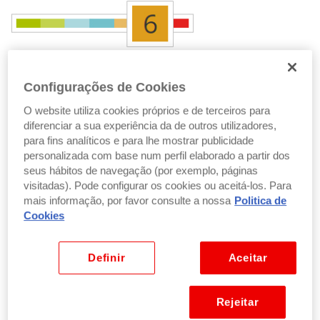
Risco
Configurações de Cookies
Classe A
O website utiliza cookies próprios e de terceiros para
Indicador de
risco 6,
numa escala de
1 a 7.
diferenciar a sua experiência da de outros utilizadores,
para fins analíticos e para lhe mostrar publicidade
personalizada com base num perfil elaborado a partir dos
Classe B
seus hábitos de navegação (por exemplo, páginas
Indicador de
risco 6,
numa escala de
1 a 7.
visitadas). Pode configurar os cookies ou aceitá-los. Para
mais informação, por favor consulte a nossa
Politica de
O indicador de risco pressupõe que o produto é detido
Cookies
durante o período de detenção recomendado.
Definir
Aceitar
Saber mais
Rejeitar
O que significa classe de risco dos fundos de