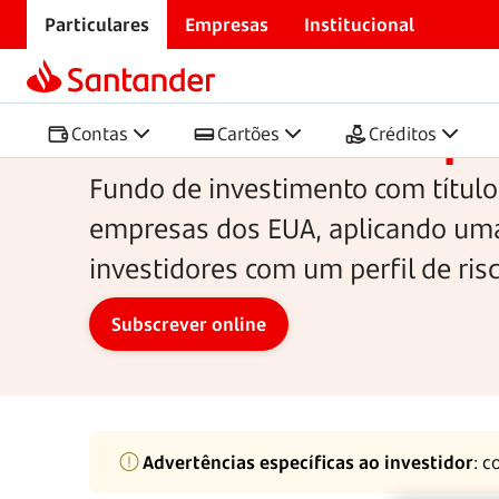
Particulares
Empresas
Institucional
Início
Investimentos
Fundos de Investimento
Santander US Equi
Contas
Cartões
Créditos
Fundo de investimento com título
empresas dos EUA, aplicando uma 
investidores com um perfil de ris
Advertências específicas ao investidor
: c