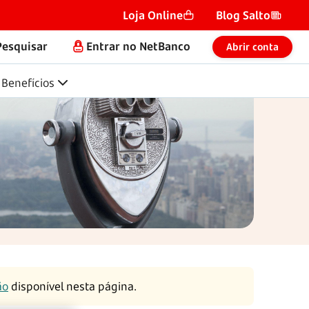
Loja Online
Blog Salto
Pesquisar
Entrar no NetBanco
Abrir conta
Benefícios
ão
disponível nesta página.