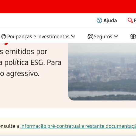
Santander US Equity
Ajuda
ty
Poupanças e investimentos
Seguros
s emitidos por
política ESG. Para
co agressivo.
onsulte a
informação pré-contratual e restante documentaç