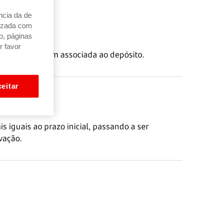
ncia da de
alizada com
o, páginas
r favor
a conta à ordem associada ao depósito.
eitar
s iguais ao prazo inicial, passando a ser
vação.