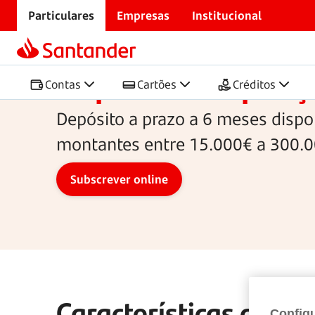
Particulares
Empresas
Institucional
Início
Poupanças
Depósito Poupança 6 meses
Depósito Poupanç
Contas
Cartões
Créditos
Depósito a prazo a
6 meses
dispo
montantes entre
15.000€
a
300.0
Características do D
Config