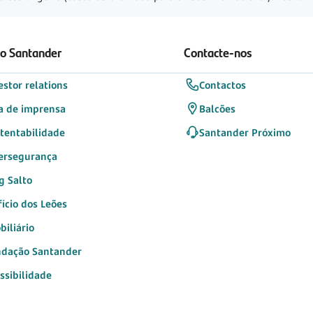
 o Santander
Contacte-nos
estor relations
Contactos
a de imprensa
Balcões
tentabilidade
Santander Próximo
ersegurança
g Salto
fício dos Leões
biliário
dação Santander
ssibilidade