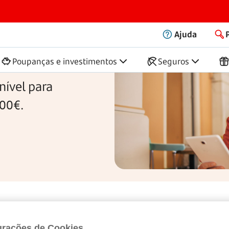
Ajuda
a
6 meses
Poupanças e investimentos
Seguros
nível para
00€.
epósito Poupança
6 Meses
urações de Cookies