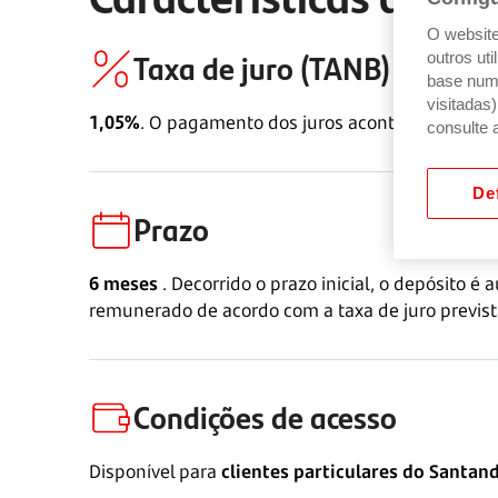
O website 
Taxa de juro (TANB)
outros ut
base num 
visitadas
1,05%
. O pagamento dos juros acontece ao final
consulte 
Def
Prazo
6 meses
. Decorrido o prazo inicial, o depósito 
remunerado de acordo com a taxa de juro previs
Condições de acesso
Disponível para
clientes particulares do Santan