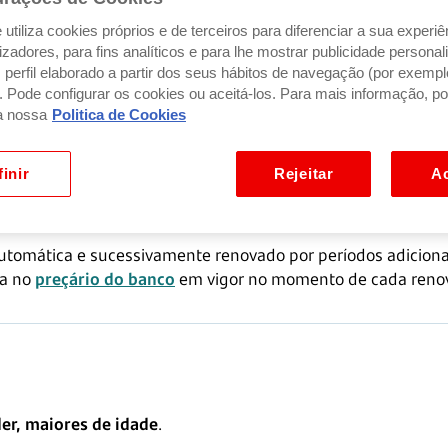
utiliza cookies próprios e de terceiros para diferenciar a sua experiê
ilizadores, para fins analíticos e para lhe mostrar publicidade person
perfil elaborado a partir dos seus hábitos de navegação (por exempl
). Pode configurar os cookies ou aceitá-los. Para mais informação, po
 de
6 meses.
Nesse momento, os juros são transferidos para 
a nossa
Politica de Cookies
inir
Rejeitar
Ac
é automática e sucessivamente renovado por períodos adicionai
ta no
preçário do banco
em vigor no momento de cada reno
der, maiores de idade
.