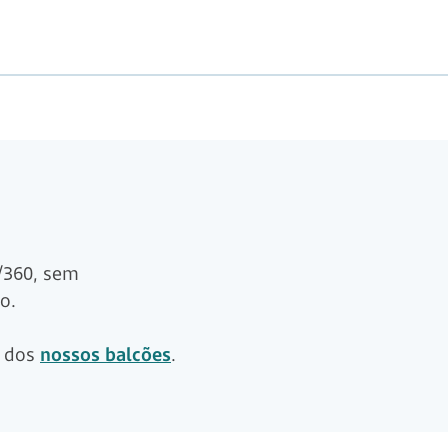
t/360, sem
o.
m dos
nossos balcões
.