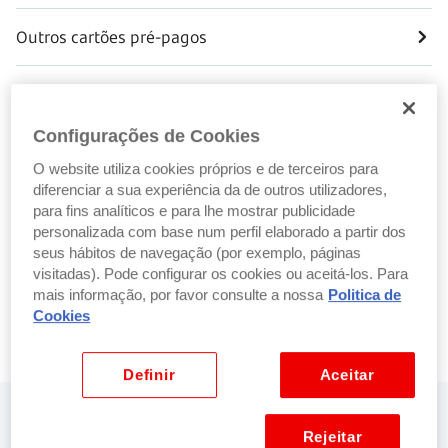
Outros cartões pré-pagos
Cartão refeição
Configurações de Cookies
Esclarecimentos
O website utiliza cookies próprios e de terceiros para
diferenciar a sua experiência da de outros utilizadores,
Reportar ou acompanhar problema
para fins analíticos e para lhe mostrar publicidade
personalizada com base num perfil elaborado a partir dos
seus hábitos de navegação (por exemplo, páginas
Problemas
visitadas). Pode configurar os cookies ou aceitá-los. Para
mais informação, por favor consulte a nossa
Politica de
Cookies
Fraude
Definir
Aceitar
Precisa de ajuda? Fale connosco
Rejeitar